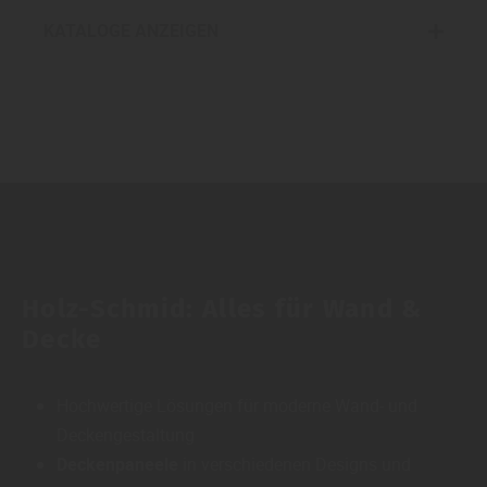
KATALOGE ANZEIGEN
Wand, Decke, Systempaneele, Paneele, Holzpaneele, Holzwand, Dekorpaneele
Holz-Schmid: Alles für Wand &
Decke
Hochwertige Lösungen für moderne Wand- und
Deckengestaltung
Deckenpaneele
in verschiedenen Designs und