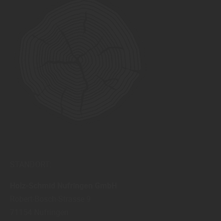
STANDORT:
Holz-Schmid Nufringen GmbH
Robert-Bosch-Strasse 9
71154
Nufringen