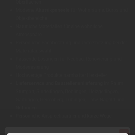
Oberflächen
Moderne
Akustikpaneele
für Wohnräume, Büros und
Objektbereiche
Natürliche Materialien für eine wohnliche
Atmosphäre
Persönliche Fachberatung und Unterstützung bei der
Materialauswahl
Passende Lösungen für Neubau, Renovierung und
Modernisierung
Hochwertige Produkte namhafter Hersteller
Lieferservice und Baustellenanlieferung
im Raum
Stuttgart, Sindelfingen, Böblingen, Holzgerlingen,
Gärtringen, Herrenberg, Tübingen, Calw, Nagold und
Nufringen
Persönliche Ansprechpartner und kurze Wege