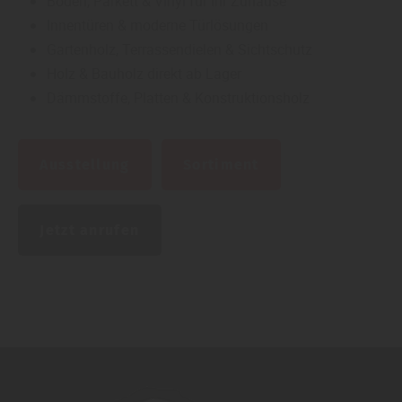
Böden, Parkett & Vinyl für Ihr Zuhause
Innentüren & moderne Türlösungen
Gartenholz, Terrassendielen & Sichtschutz
Holz & Bauholz direkt ab Lager
Dämmstoffe, Platten & Konstruktionsholz
Ausstellung
Sortiment
Jetzt anrufen